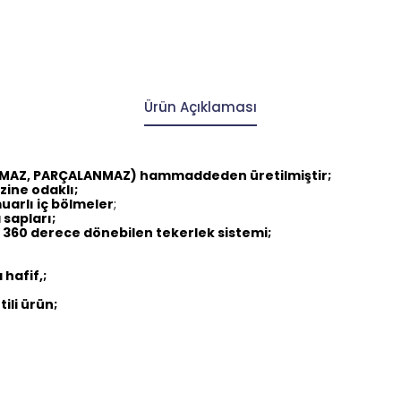
Ürün Açıklaması
IRILMAZ, PARÇALANMAZ) hammaddeden üretilmiştir;
zine odaklı;
uarlı iç bölmeler
;
sapları;
, 360 derece dönebilen tekerlek sistemi;
hafif,;
tili ürün;