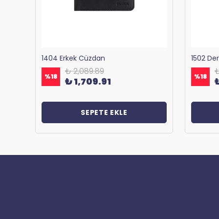
Bagacar 1125 Okul ve Günlük Sırt Çantası Antrasit
1404 Erkek Cüzdan
1502 De
₺ 2,089.89
₺
%
18
%
18
₺ 1,709.91
SEPETE EKLE