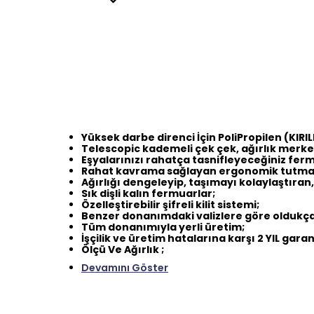
Yüksek darbe direnci İçin PoliPropilen (K
Telescopic kademeli çek çek, ağırlık merke
Eşyalarınızı rahatça tasnifleyeceğiniz ferm
Rahat kavrama sağlayan ergonomik tutma 
Ağırlığı dengeleyip, taşımayı kolaylaştıran
Sık dişli kalın fermuarlar;
Özelleştirebilir şifreli kilit sistemi;
Benzer donanımdaki valizlere göre oldukça 
Tüm donanımıyla yerli üretim;
İşçilik ve üretim hatalarına karşı 2 YIL garan
Ölçü Ve Ağırlık ;
Devamını Göster