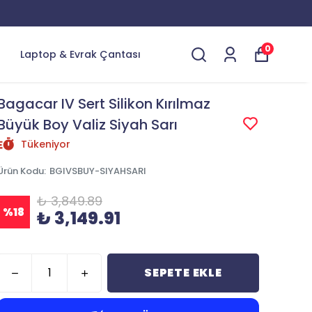
0
Laptop & Evrak Çantası
Bagacar IV Sert Silikon Kırılmaz
Büyük Boy Valiz Siyah Sarı
Tükeniyor
Ürün Kodu
:
BGIVSBUY-SIYAHSARI
₺ 3,849.89
%
18
₺ 3,149.91
SEPETE EKLE