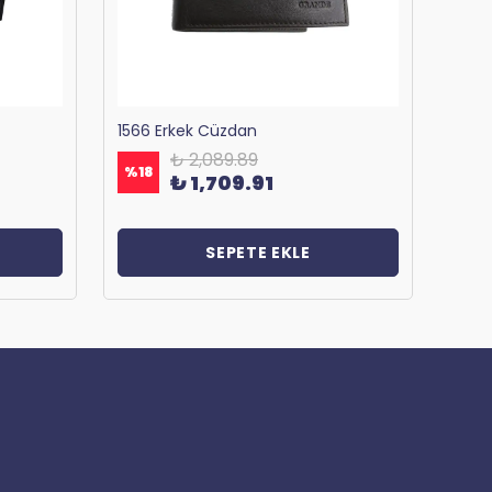
1566 Erkek Cüzdan
₺ 2,089.89
%
18
%
18
₺ 1,709.91
SEPETE EKLE