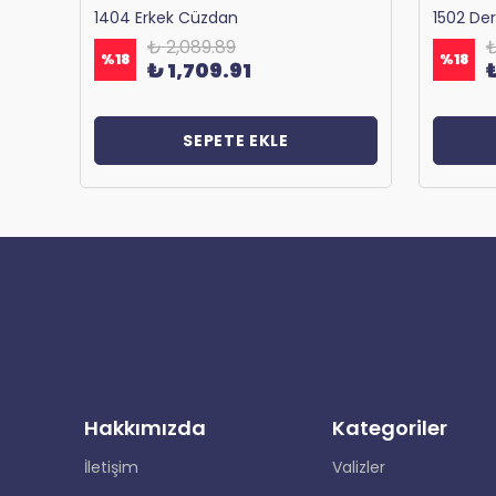
Bagacar 1125 Okul ve Günlük Sırt Çantası Antrasit
1404 Erkek Cüzdan
1502 De
₺ 2,089.89
₺
%
18
%
18
₺ 1,709.91
SEPETE EKLE
Hakkımızda
Kategoriler
İletişim
Valizler