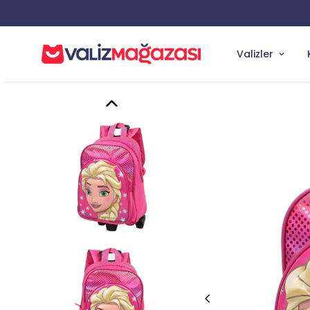
TÜM SİPARİ
Valizler