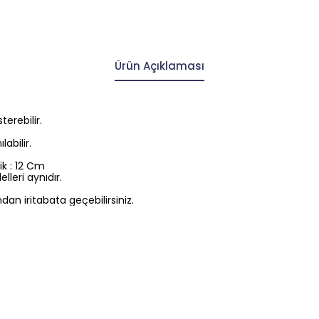
Ürün Açıklaması
erebilir.
abilir.
ik : 12 Cm
lleri aynıdır.
dan iritabata geçebilirsiniz.