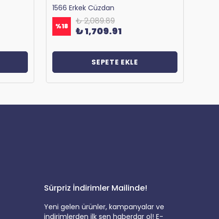
1566 Erkek Cüzdan
₺ 2,089.89
%
18
%
18
₺ 1,709.91
SEPETE EKLE
Sürpriz İndirimler Mailinde!
Yeni gelen ürünler, kampanyalar ve
indirimlerden ilk sen haberdar ol! E-