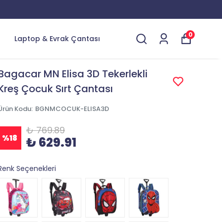
0
Laptop & Evrak Çantası
Bagacar MN Elisa 3D Tekerlekli
Kreş Çocuk Sırt Çantası
Ürün Kodu
:
BGNMCOCUK-ELISA3D
₺ 769.89
%
18
₺ 629.91
Renk Seçenekleri