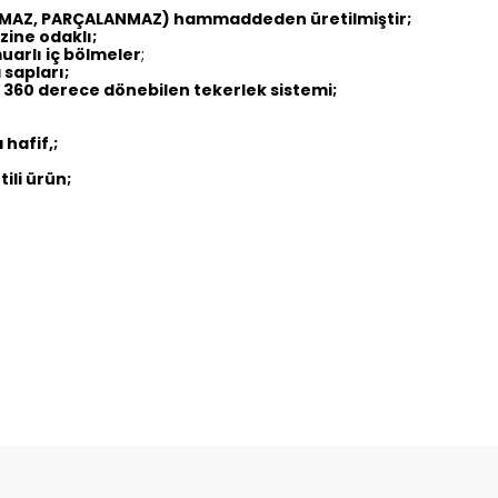
IRILMAZ, PARÇALANMAZ) hammaddeden üretilmiştir;
zine odaklı;
uarlı iç bölmeler
;
sapları;
, 360 derece dönebilen tekerlek sistemi;
hafif,;
tili ürün;