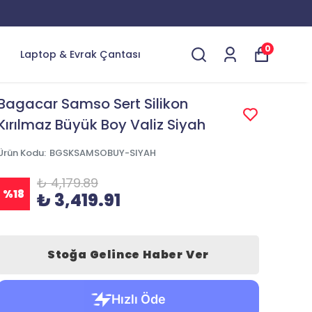
YENİ ÜRÜNLERDE ÖZEL İNDİRİMLER
0
Laptop & Evrak Çantası
Bagacar Samso Sert Silikon
Kırılmaz Büyük Boy Valiz Siyah
Ürün Kodu
:
BGSKSAMSOBUY-SIYAH
₺ 4,179.89
%
18
₺ 3,419.91
Stoğa Gelince Haber Ver