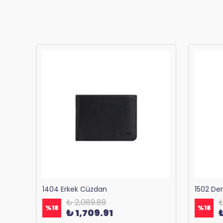
Bagacar 1125 Okul ve Günlük Sırt Çantası Antrasit
1404 Erkek Cüzdan
1502 De
₺ 2,089.89
₺
%
18
%
18
₺ 1,709.91