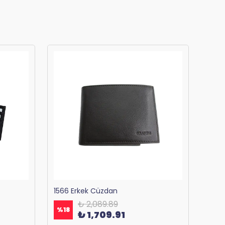
1566 Erkek Cüzdan
₺ 2,089.89
%
18
%
18
₺ 1,709.91