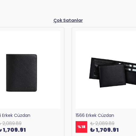
Çok Satanlar
ri Erkek Cüzdan
1566 Erkek Cüzdan
 2,089.89
₺ 2,089.89
%
18
₺ 1,709.91
₺ 1,709.91