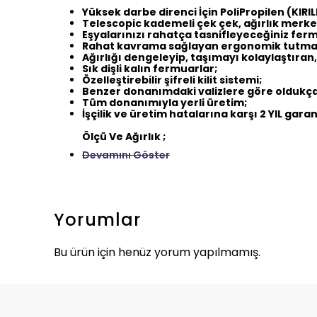
Yüksek darbe direnci İçin PoliPropilen (K
Telescopic kademeli çek çek, ağırlık merke
Eşyalarınızı rahatça tasnifleyeceğiniz ferm
Rahat kavrama sağlayan ergonomik tutma 
Ağırlığı dengeleyip, taşımayı kolaylaştıran
Sık dişli kalın fermuarlar;
Özelleştirebilir şifreli kilit sistemi;
Benzer donanımdaki valizlere göre oldukça 
Tüm donanımıyla yerli üretim;
İşçilik ve üretim hatalarına karşı 2 YIL garan
Ölçü Ve Ağırlık ;
Devamını Göster
Yorumlar
Bu ürün için henüz yorum yapılmamış.