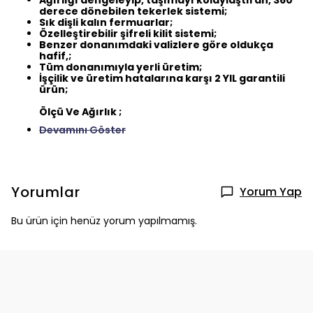
Ağırlığı dengeleyip, taşımayı kolaylaştıran, 360
derece dönebilen tekerlek sistemi;
Sık dişli kalın fermuarlar;
Özelleştirebilir şifreli kilit sistemi;
Benzer donanımdaki valizlere göre oldukça
hafif,;
Tüm donanımıyla yerli üretim;
İşçilik ve üretim hatalarına karşı 2 YIL garantili
ürün;
Ölçü Ve Ağırlık ;
Devamını Göster
Yorumlar
Yorum Yap
Bu ürün için henüz yorum yapılmamış.