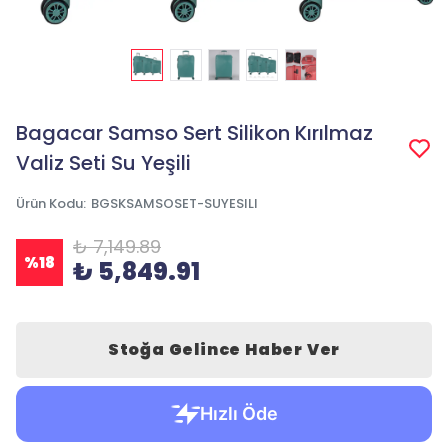
Bagacar Samso Sert Silikon Kırılmaz
Valiz Seti Su Yeşili
Ürün Kodu
:
BGSKSAMSOSET-SUYESILI
₺ 7,149.89
%
18
₺ 5,849.91
Stoğa Gelince Haber Ver