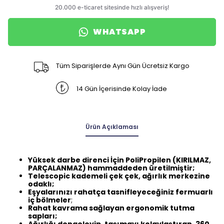
WHATSAPP
Tüm Siparişlerde Aynı Gün Ücretsiz Kargo
14 Gün İçerisinde Kolay İade
Ürün Açıklaması
Yüksek darbe direnci İçin PoliPropilen (KIRILMAZ,
PARÇALANMAZ) hammaddeden üretilmiştir;
Telescopic kademeli çek çek, ağırlık merkezine
odaklı;
Eşyalarınızı rahatça tasnifleyeceğiniz fermuarlı
iç bölmeler
;
Rahat kavrama sağlayan ergonomik tutma
sapları;