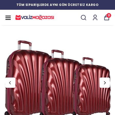
TÜM SİPARİŞLERDE AYNI GÜN ÜCRETSİZ KARGO
0