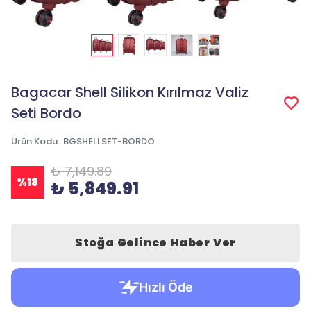
Bagacar Shell Silikon Kırılmaz Valiz
Seti Bordo
Ürün Kodu
:
BGSHELLSET-BORDO
₺ 7,149.89
%
18
₺ 5,849.91
Stoğa Gelince Haber Ver