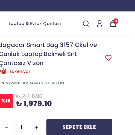
0
Laptop & Evrak Çantası
Bagacar Smart Bag 3157 Okul ve
Günlük Laptop Bölmeli Sırt
Çantasız Vizon
Tükeniyor
Ürün Kodu
:
BGSMART3157-VIZON
₺ 2,418.90
%
18
₺ 1,979.10
SEPETE EKLE