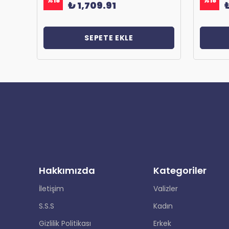
%
18
%
18
₺ 1,709.91
SEPETE EKLE
Hakkımızda
Kategoriler
İletişim
Valizler
S.S.S
Kadın
Gizlilik Politikası
Erkek