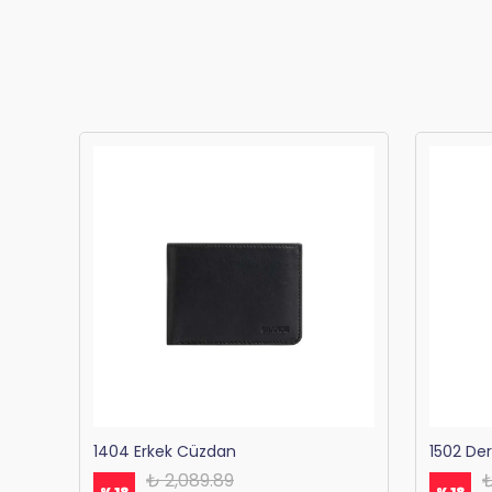
Bagacar 1125 Okul ve Günlük Sırt Çantası Antrasit
1404 Erkek Cüzdan
1502 De
₺ 2,089.89
₺