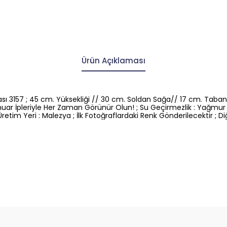
Ürün Açıklaması
ası 3157 ; 45 cm. Yüksekliği // 30 cm. Soldan Sağa// 17 cm. Tabanı
muar İpleriyle Her Zaman Görünür Olun! ; Su Geçirmezlik : Yağmur
im Yeri : Malezya ; İlk Fotoğraflardaki Renk Gönderilecektir ; Diğe