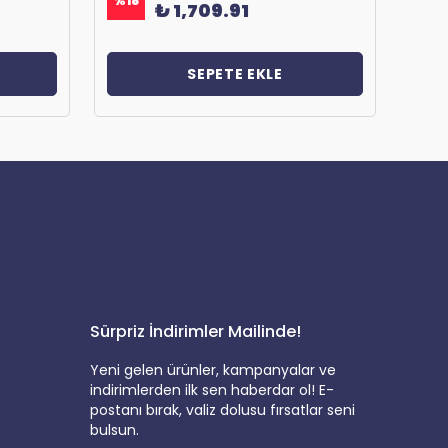
%
18
%
18
₺ 1,709.91
SEPETE EKLE
Sürpriz İndirimler Mailinde!
Yeni gelen ürünler, kampanyalar ve
indirimlerden ilk sen haberdar ol! E-
postanı bırak, valiz dolusu fırsatlar seni
bulsun.