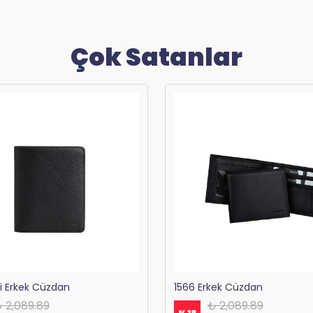
Çok Satanlar
ri Erkek Cüzdan
1566 Erkek Cüzdan
 2,089.89
₺ 2,089.89