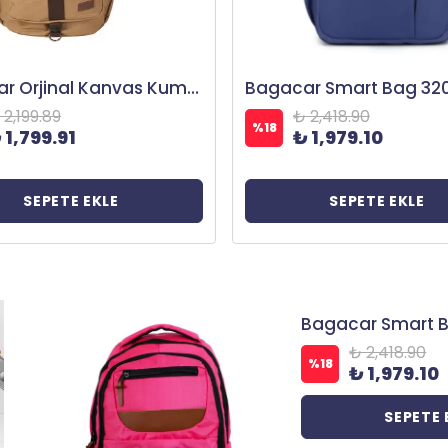
Bagacar Siyah Bozuk Para Bölmeli Çıtçıtlı Hakiki Deri Mekanizmalı Kartlık Cüzdan
 1,319.89
₺ 2,418.90
%
18
 1,079.91
₺ 1,979.10
SEPETE EKLE
SEPETE EKLE
₺ 2,418.90
%
18
₺ 1,979.10
SEPETE 