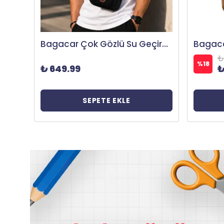
Bagacar Smart Bag 3157 Okul ve Günlük Laptop Bölmeli Sırt Çantası Koyu Gri
Bagacar 60x35x24 Cm Unisex Siyah Kumaş Plaj Spor ve Seyahat Çantası
₺ 1,055.87
₺
%
18
%
18
₺ 863.89
₺
SEPETE EKLE