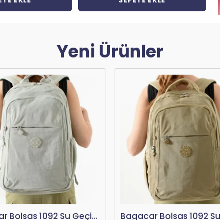
ETE EKLE
SEPETE EKLE
Yeni Ürünler
Bagacar Bolsas 1092 Su Geçirmez İthal Krinkıl Kumaş Laptop Bölmeli Okul ve Günlük Sırt Çantası Vizon