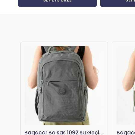
SEPETE EKLE
SEP
Bagacar Bolsas 1092 Su Geçirmez İthal Krinkıl Kumaş Laptop Bölmeli Okul ve Günlük Sırt Çantası Siyah
Bagacar Bolsas 1092 Su Geçirmez İthal Krinkıl Kumaş Laptop Bölmeli Okul ve Günlük Sırt Çantası Mavi