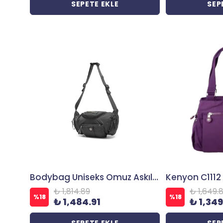
SEPETE EKLE
SEP
Bodybag Uniseks Omuz Askılı Çapraz Postacı Çanta 8719
₺ 1,814.89
₺ 1,649.
%
18
%
18
₺ 1,484.91
₺ 1,349