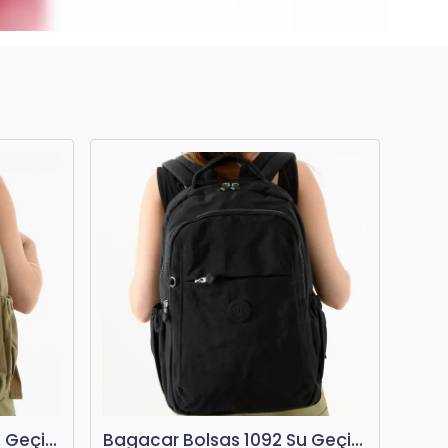
Bagacar Bolsas 1094 Su Geçirmez İthal Krinkıl Kumaş Laptop Bölmeli Okul ve Günlük Sırt Çantası AGri
Bagacar Bolsas 1094 Su Geçirmez İthal Krinkıl Kumaş Laptop Bölmeli Okul ve Günlük Sırt Çantası Kum