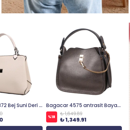
Bagacar VP1372 Bej Suni Deri Bayan Çapraz El ve Omuz Çantası
Bagacar 4575 antrasit Bayan Suni Deri Omuz ve El Çantası
90
₺ 1,649.89
%
18
10
₺ 1,349.91