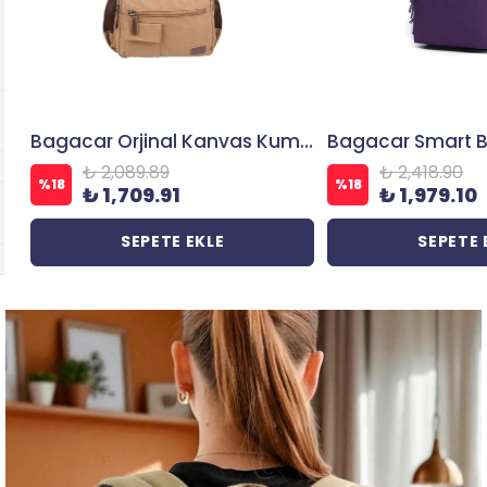
Bagacar Orjinal Kanvas Kumaş Okul ve Günlük Laptop Bölmeli Sırt Çantası Bej
₺ 2,089.89
₺ 2,418.90
%
18
%
18
₺ 1,709.91
₺ 1,979.10
SEPETE EKLE
SEPETE 