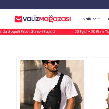
Valizler
ri Başladı
20 Eylül - 20 Ekim Tarihleri Arasında Geçerli F