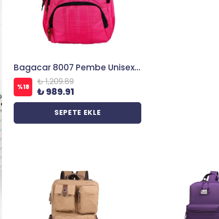
Bagacar 8007 Pembe Unisex Okul ve Günlük Sırt Çantası
₺ 1,209.89
%
18
₺ 989.91
SEPETE EKLE