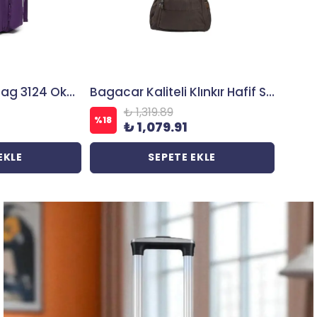
Bagacar Smart Bag 3124 Okul ve Günlük Laptop Bölmeli Sırt Çantası Mor
Bagacar Kaliteli Klınkır Hafif Su Geçirmez Kumaş Sırt Çantası Vizon
₺ 1,319.89
%
18
₺ 1,079.91
EKLE
SEPETE EKLE