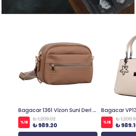
Bagacar 1361 Vizon Suni Deri Çapraz Omuz Çantası
₺ 1,209.02
₺ 1,208.
%
18
%
18
₺ 989.20
₺ 989.