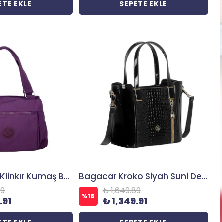
ETE EKLE
SEPETE EKLE
Kenyon C1112 Klinkır Kumaş Bayan Çapraz El Omuz Çantası Mor
Bagacar Kroko Siyah Suni Deri Bayan Çapraz El ve Omuz Çantası
89
₺ 1,649.89
%
18
.91
₺ 1,349.91