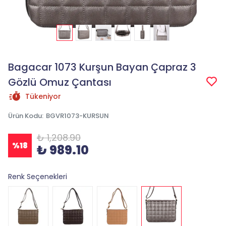
Bagacar 1073 Kurşun Bayan Çapraz 3
Gözlü Omuz Çantası
Tükeniyor
Ürün Kodu
:
BGVR1073-KURSUN
₺ 1,208.90
%
18
₺ 989.10
Renk Seçenekleri