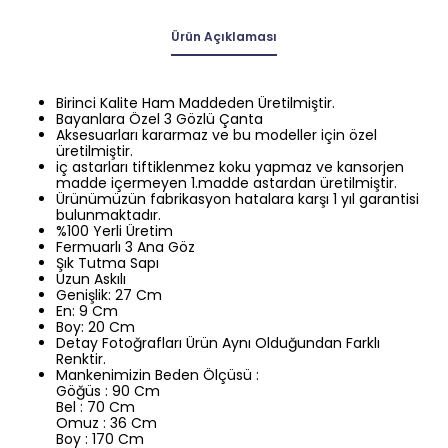
Ürün Açıklaması
Birinci Kalite Ham Maddeden Üretilmiştir.
Bayanlara Özel 3 Gözlü Çanta
Aksesuarları kararmaz ve bu modeller için özel
üretilmiştir.
iç astarları tiftiklenmez koku yapmaz ve kansorjen
madde içermeyen 1.madde astardan üretilmiştir.
Ürünümüzün fabrikasyon hatalara karşı 1 yıl garantisi
bulunmaktadır.
%100 Yerli Üretim
Fermuarlı 3 Ana Göz
Şık Tutma Sapı
Uzun Askılı
Genişlik: 27 Cm
En: 9 Cm
Boy: 20 Cm
Detay Fotoğrafları Ürün Aynı Olduğundan Farklı
Renktir.
Mankenimizin Beden Ölçüsü :
Göğüs : 90 Cm
Bel : 70 Cm
Omuz : 36 Cm
Boy : 170 Cm