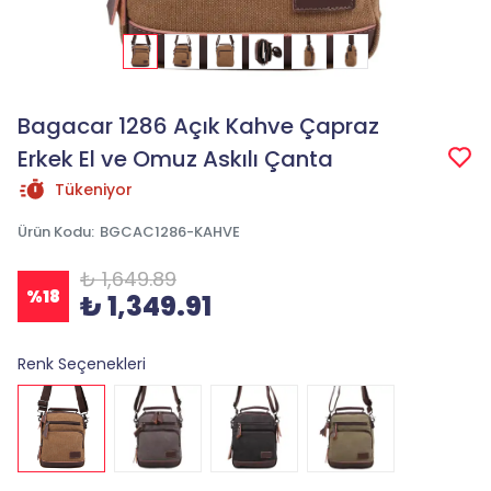
Bagacar 1286 Açık Kahve Çapraz
Erkek El ve Omuz Askılı Çanta
Tükeniyor
Ürün Kodu
:
BGCAC1286-KAHVE
₺ 1,649.89
%
18
₺ 1,349.91
Renk Seçenekleri