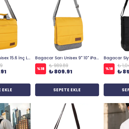
Bagacar Sarı Unisex 15.6 İnç Laptop ve Evrak Çantası
Bagacar Sarı Unisex 9" 10" iPad ve Tabletli Postacı Çantası
89
₺ 989.89
₺ 1,0
%
18
%
18
.91
₺ 809.91
₺ 8
 EKLE
SEPETE EKLE
SE