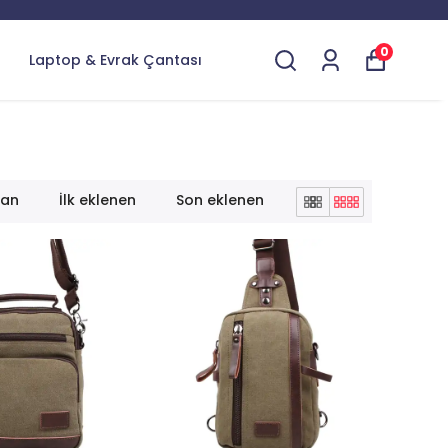
0
Laptop & Evrak Çantası
lan
İlk eklenen
Son eklenen