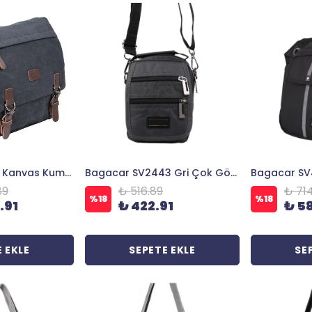
Bagacar Orjinal Kanvas Kumaş Laptop Bölmeli Unisex Çapraz Çanta Siyah
Bagacar SV2443 Gri Çok Gözlü Çapraz Erkek El ve Omuz Askılı Çanta
89
₺ 516.89
₺ 71
%
18
%
18
.91
₺ 422.91
₺ 5
 EKLE
SEPETE EKLE
SE