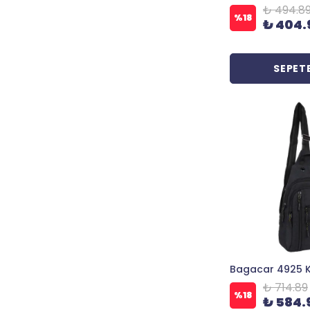
₺ 494.8
%
18
₺ 404.
SEPETE
₺ 714.89
%
18
₺ 584.