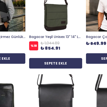
Bagacar Su Geçirmez Günlük Kullanım Çapraz Omuz Bodybag ve Sırt Çantası Siyah
Bagacar Yeşil Unisex 13" 14" Laptop Mac Air Postacı Çantası
₺ 1,044.89
₺ 649.99
%
18
₺ 854.91
 EKLE
SE
SEPETE EKLE