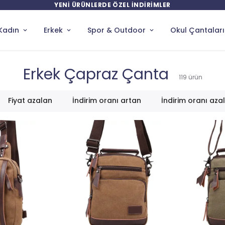
YENİ ÜRÜNLERDE ÖZEL İNDİRİMLER
Kadın
Erkek
Spor & Outdoor
Okul Çantaları
Erkek Çapraz Çanta
119
ürün
Fiyat azalan
İndirim oranı artan
İndirim oranı aza