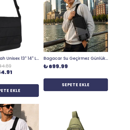
Bagacar Siyah Unisex 13" 14" Laptop Mac Air Postacı Çantası
Bagacar Su Geçirmez Günlük Kullanım Çapraz Omuz Bodybag ve Sırt Çantası Siyah
44.89
₺ 699.99
54.91
SEPETE EKLE
PETE EKLE