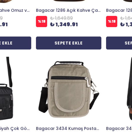
Bagacar 1266 Kahve Omuz ve Çapraz Vücut Çantası
Bagacar 1286 Açık Kahve Çapraz Erkek El ve Omuz Askılı Çanta
89
₺ 1,649.89
₺ 1,6
%
18
%
18
.91
₺ 1,349.91
₺ 1,
 EKLE
SEPETE EKLE
SE
Bagacar 2248 Siyah Çok Gözlü Erkek El ve Omuz Askılı Çanta
Bagacar 3434 Kumaş Postacı Omuz Çantası Bej