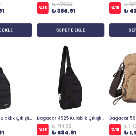
9
₺ 472.89
₺ 52
%
18
%
18
91
₺ 386.91
₺ 43
 EKLE
SEPETE EKLE
SE
Bagacar 4925 Kulaklık Çıkışlı Body Bag ve Omuz Çantası Siyah
Bagacar 4925 Kulaklık Çıkışlı Body Bag ve Omuz Çantası Siyah
₺ 714.89
₺ 1,4
%
18
%
18
91
₺ 584.91
₺ 1,