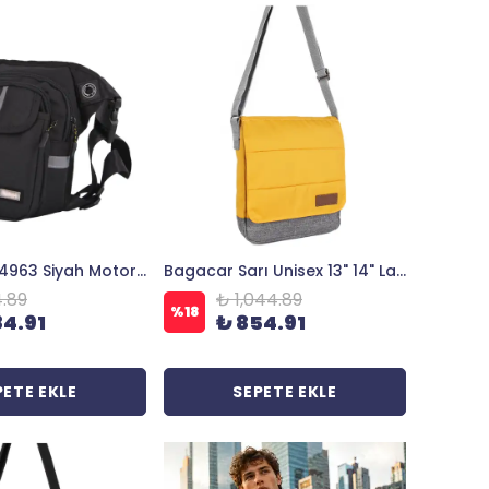
Bagacar SV4963 Siyah Motorcu ve Bacak Bağlamalı Erkek Bel Çantası
Bagacar Sarı Unisex 13" 14" Laptop Mac Air Postacı Çantası
4.89
₺ 1,044.89
%
18
84.91
₺ 854.91
PETE EKLE
SEPETE EKLE