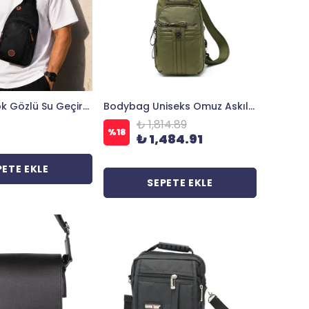
Bagacar Çok Gözlü Su Geçirmez Günlük Kullanım Çapraz Omuz ve Sırt Çantası Siyah
Bodybag Uniseks Omuz Askılı Çapraz Postacı Çanta 8712
₺ 1,814.89
%
18
₺ 1,484.91
PETE EKLE
SEPETE EKLE