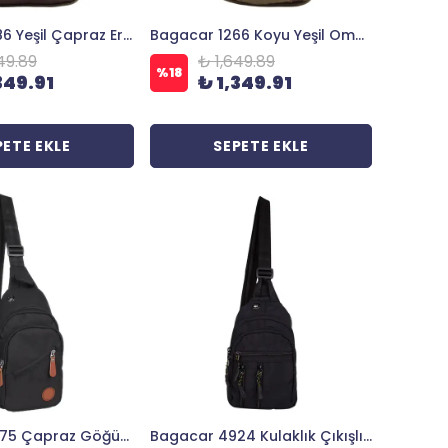
Bagacar 1286 Yeşil Çapraz Erkek El ve Omuz Askılı Çanta
Bagacar 1266 Koyu Yeşil Omuz ve Çapraz Vücut Çantası
49.89
₺ 1,649.89
%
18
349.91
₺ 1,349.91
PETE EKLE
SEPETE EKLE
Bagacar 3475 Çapraz Göğüs Body Bag ve Sırt Çantası Siyah
Bagacar 4924 Kulaklık Çıkışlı Body Bag ve Omuz Çantası Siyah