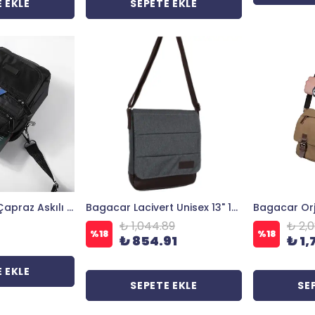
 EKLE
SEPETE EKLE
Bagacar Erkek Çapraz Askılı Günlük Omuz Çantası Su Geçirmez
Bagacar Lacivert Unisex 13" 14" Laptop Mac Air Postacı Çantası
₺ 1,044.89
₺ 2,0
%
18
%
18
₺ 854.91
₺ 1,
 EKLE
SEPETE EKLE
SE