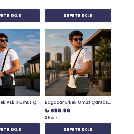
PETE EKLE
SEPETE EKLE
Bagacar Erkek Askılı Omuz Çantası Çok Gözlü Günlük Kullanım Çantası
Bagacar Erkek Omuz Çantası Çok Bölmeli Suya Dayanıklı Günlük Kullanım Askılı El Çantası
₺ 599.99
2 Renk
PETE EKLE
SEPETE EKLE