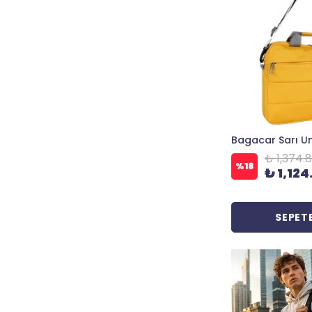
₺ 1,374.
%
18
₺ 1,124
SEPETE