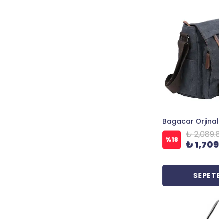
₺ 2,089.
%
18
₺ 1,709
SEPETE