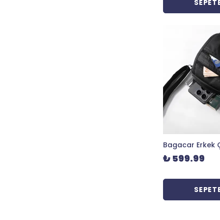
SEPETE
₺ 599.99
SEPETE