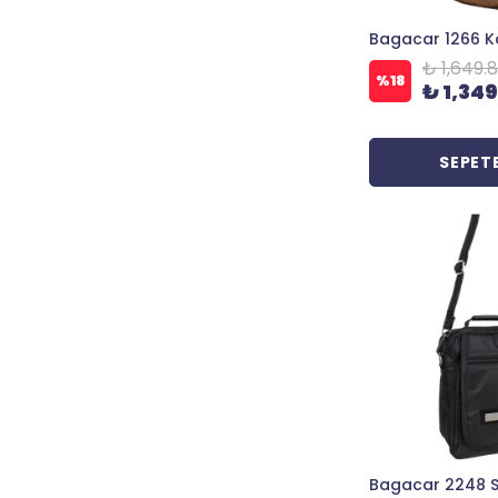
₺ 1,649.
%
18
₺ 1,349
SEPETE