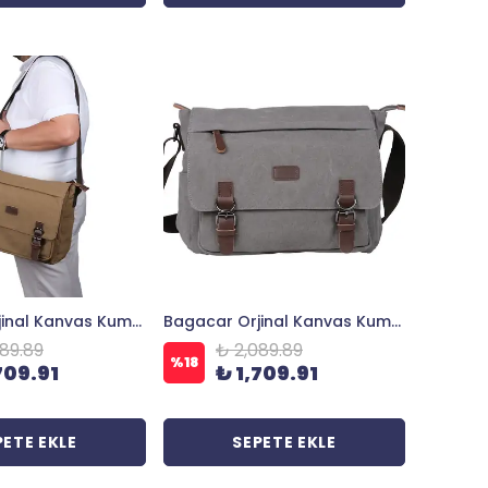
Bagacar Orjinal Kanvas Kumaş Laptop Bölmeli Unisex Çapraz Çanta Bej
Bagacar Orjinal Kanvas Kumaş Laptop Bölmeli Unisex Çapraz Çanta Gri
89.89
₺ 2,089.89
%
18
709.91
₺ 1,709.91
PETE EKLE
SEPETE EKLE