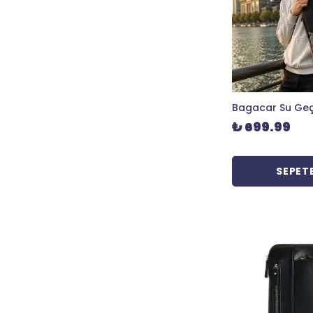
₺ 699.99
SEPETE