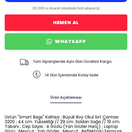
HEMEN AL
WHATSAPP
Tüm Siparişlerde Aynı Gün Ücretsiz Kargo
14 Gün İçerisinde Kolay İade
Ürün Açıklaması
Üstün "Smart Bags" Kalitesi ; Büyük Boy Okul Sırt Çantası
3200 ; 44 cm. Yüksekliği // 29 cm. Soldan Sağa // 19 cm.
Tabanı ; Cep Sayısı : 4 Gözlü (Yan Gözler Hariç) ; Laptop
Gözü : Mevcut ; Yan Gözler : Mevcut ; Reflektörlü Fermuar