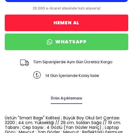
HEMEN AL
WHATSAPP
Tüm Siparişlerde Aynı Gün Ücretsiz Kargo
14 Gün İçerisinde Kolay İade
Ürün Açıklaması
Üstün "Smart Bags" Kalitesi ; Büyük Boy Okul Sırt Çantası
3200 ; 44 cm. Yüksekliği // 29 cm. Soldan Sağa // 19 cm.
Tabanı ; Cep Sayısı : 4 Gözlü (Yan Gözler Hariç) ; Laptop
Gözü : Mevcut ; Yan Gözler : Mevcut ; Reflektörlü Fermuar