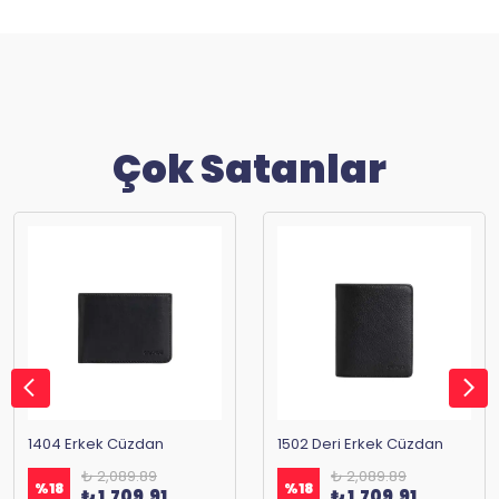
Çok Satanlar
1404 Erkek Cüzdan
1502 Deri Erkek Cüzdan
₺ 2,089.89
₺ 2,089.89
%
18
%
18
₺ 1,709.91
₺ 1,709.91