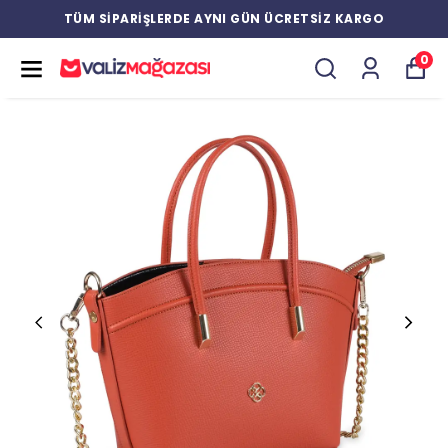
YENİ ÜRÜNLERDE ÖZEL İNDİRİMLER
0