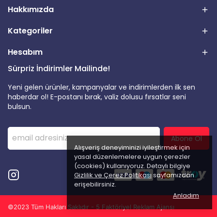
Hakkımızda
Kategoriler
Hesabım
Sürpriz İndirimler Mailinde!
Yeni gelen ürünler, kampanyalar ve indirimlerden ilk sen
haberdar ol! E-postanı bırak, valiz dolusu fırsatlar seni
bulsun.
Abone Ol
Alışveriş deneyiminizi iyileştirmek için
yasal düzenlemelere uygun çerezler
(cookies) kullanıyoruz. Detaylı bilgiye
Gizlilik ve Çerez Politikası
sayfamızdan
erişebilirsiniz.
Anladım
©2023 Tüm Hakları Saklıdır - 5 Faktöriyel Reklam Ajansı