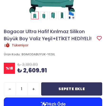
Bagacar Ultra Hafif Kırılmaz Silikon
Büyük Boy Valiz Yeşil+ETİKET HEDİYELİ!
Tükeniyor
Ürün Kodu
:
BGMODABUYUK-YESIL
₺ 3,189.89
%
18
₺ 2,609.91
SEPETE EKLE