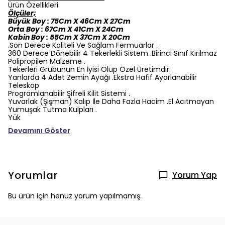
Ürün Özellikleri
Ölçüler;
Büyük Boy : 75Cm X 46Cm X 27Cm
Orta Boy : 67Cm X 41Cm X 24Cm
Kabin Boy : 55Cm X 37Cm X 20Cm
.Son Derece Kaliteli Ve Sağlam Fermuarlar .
360 Derece Dönebilir 4 Tekerlekli Sistem .Birinci Sınıf Kırılmaz
Polipropilen Malzeme .
Tekerleri Grubunun En İyisi Olup Özel Üretimdir.
Yanlarda 4 Adet Zemin Ayağı .Ekstra Hafif Ayarlanabilir
Teleskop
Programlanabilir Şifreli Kilit Sistemi .
Yuvarlak (Şişman) Kalıp İle Daha Fazla Hacim .El Acıtmayan
Yumuşak Tutma Kulpları .
Yük
Devamını Göster
Yorumlar
Yorum Yap
Bu ürün için henüz yorum yapılmamış.