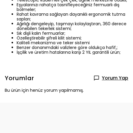
Telescopic kademeli çek çek, ağırlık merkezine odaklı;
Eşyalarınızı rahatça tasnifleyeceğiniz fermuarlı dış
bölmeler;
Rahat kavrama sağlayan dayanıklı ergonomik tutma
sapları;
Ağırlığı dengeleyip, taşımayı kolaylaştıran, 360 derece
dönebilen tekerlek sistemi;
Sık dişli kalın fermuarlar;
Özelleştirebilir şifreli kilit sistemi;
Kaliteli mekanizma ve teker sistemi
Benzer donanımdaki valizlere göre oldukça hafif,;
İşçilik ve üretim hatalarına karşı 2 YIL garantili ürün;
Yorumlar
Yorum Yap
Bu ürün için henüz yorum yapılmamış.