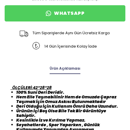
WHATSAPP
Tüm Siparişlerde Aynı Gün Ücretsiz Kargo
14 Gün İçerisinde Kolay İade
Ürün Açıklaması
ÖLÇÜLERİ:42*28*28
100% Suni Deri Deridir.
Hem Elle Taşınabilinir Hem de Omuzda Çapraz
Taşımak İçin Omuz Askısı Bulunmaktadır
Deri Olduğu İçin Kullanım Ömrü Daha Uzundur.
Ürünün İçi Boş Olsa Bile Tok Bir Görüntüye
Sahiptir.
Kesinlikle İz ve Kırılma Yapmaz.
Seyahatlerde , Spor Yaparken , Günlük
Kullanımda Yanınızdan Ayıramaya