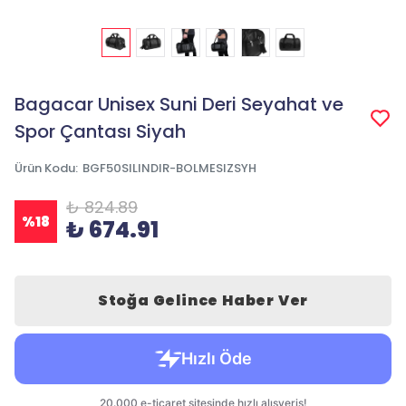
Bagacar Unisex Suni Deri Seyahat ve
Spor Çantası Siyah
Ürün Kodu
:
BGF50SILINDIR-BOLMESIZSYH
₺ 824.89
%
18
₺ 674.91
Stoğa Gelince Haber Ver