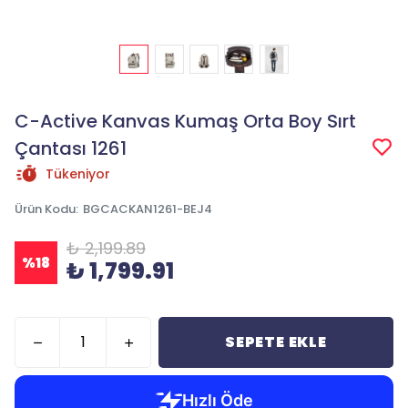
C-Active Kanvas Kumaş Orta Boy Sırt
Çantası 1261
Tükeniyor
Ürün Kodu
:
BGCACKAN1261-BEJ4
₺ 2,199.89
%
18
₺ 1,799.91
SEPETE EKLE