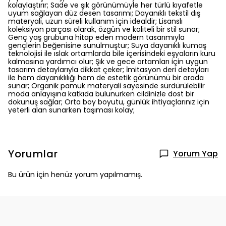
kolaylaştırır; Sade ve şık görünümüyle her türlü kıyafetle
uyum sağlayan düz desen tasarımı; Dayanıklı tekstil dış
materyali, uzun süreli kullanım için idealdir; Lisanslı
koleksiyon parçası olarak, özgün ve kaliteli bir stil sunar;
Genç yaş grubuna hitap eden modern tasarımıyla
gençlerin beğenisine sunulmuştur; Suya dayanıklı kumaş
teknolojisi ile ıslak ortamlarda bile içerisindeki eşyaların kuru
kalmasına yardımcı olur; Şık ve gece ortamları için uygun
tasarım detaylarıyla dikkat çeker; İmitasyon deri detayları
ile hem dayanıklılığı hem de estetik görünümü bir arada
sunar; Organik pamuk materyali sayesinde sürdürülebilir
moda anlayışına katkıda bulunurken cildinizle dost bir
dokunuş sağlar; Orta boy boyutu, günlük ihtiyaçlarınız için
yeterli alan sunarken taşıması kolay;
Yorumlar
Yorum Yap
Bu ürün için henüz yorum yapılmamış.