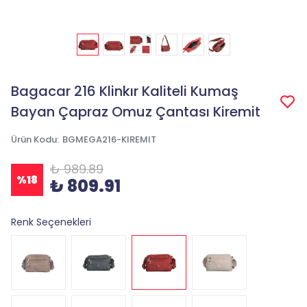
Bagacar 216 Klinkır Kaliteli Kumaş
Bayan Çapraz Omuz Çantası Kiremit
Ürün Kodu
:
BGMEGA216-KIREMIT
₺ 989.89
%
18
₺ 809.91
Renk Seçenekleri