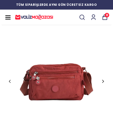
TÜM SİPARİŞLERDE AYNI GÜN ÜCRETSİZ KARGO
0