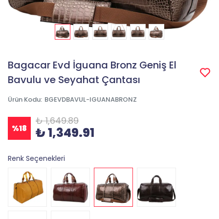
Bagacar Evd İguana Bronz Geniş El
Bavulu ve Seyahat Çantası
Ürün Kodu
:
BGEVDBAVUL-IGUANABRONZ
₺ 1,649.89
%
18
₺ 1,349.91
Renk Seçenekleri