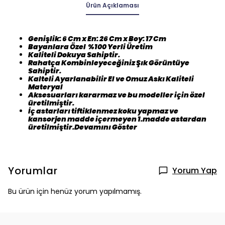
Ürün Açıklaması
Genişlik: 6 Cm x En: 26 Cm x Boy: 17 Cm
Bayanlara Özel %100 Yerli Üretim
Kaliteli Dokuya Sahiptir.
Rahatça Kombinleyeceğiniz Şık Görüntüye
Sahiptir.
Kalteli Ayarlanabilir El ve Omuz Askı Kaliteli
Materyal
Aksesuarları kararmaz ve bu modeller için özel
üretilmiştir.
İç astarları tiftiklenmez koku yapmaz ve
kansorjen madde içermeyen 1.madde astardan
üretilmiştir.Devamını Göster
Yorumlar
Yorum Yap
Bu ürün için henüz yorum yapılmamış.