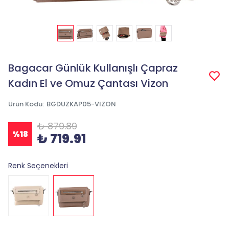
Bagacar Günlük Kullanışlı Çapraz
Kadın El ve Omuz Çantası Vizon
Ürün Kodu
:
BGDUZKAP05-VIZON
₺ 879.89
%
18
₺ 719.91
Renk Seçenekleri