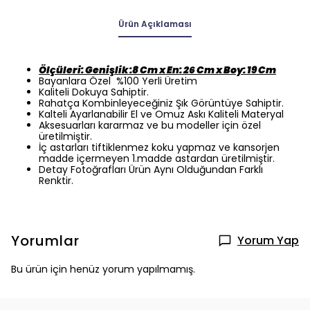
Ürün Açıklaması
Ölçüleri: Genişlik :8 Cm x En: 26 Cm x Boy: 19 Cm
Bayanlara Özel %100 Yerli Üretim
Kaliteli Dokuya Sahiptir.
Rahatça Kombinleyeceğiniz Şık Görüntüye Sahiptir.
Kalteli Ayarlanabilir El ve Omuz Askı Kaliteli Materyal
Aksesuarları kararmaz ve bu modeller için özel
üretilmiştir.
İç astarları tiftiklenmez koku yapmaz ve kansorjen
madde içermeyen 1.madde astardan üretilmiştir.
Detay Fotoğrafları Ürün Aynı Olduğundan Farklı
Renktir.
Yorumlar
Yorum Yap
Bu ürün için henüz yorum yapılmamış.