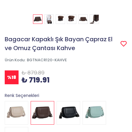
Bagacar Kapaklı Şık Bayan Çapraz El
ve Omuz Çantası Kahve
Ürün Kodu
:
BGTNACR120-KAHVE
₺ 879.89
%
18
₺ 719.91
Renk Seçenekleri