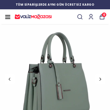
TÜM SİPARİŞLERDE AYNI GÜN ÜCRETSİZ KARGO
0