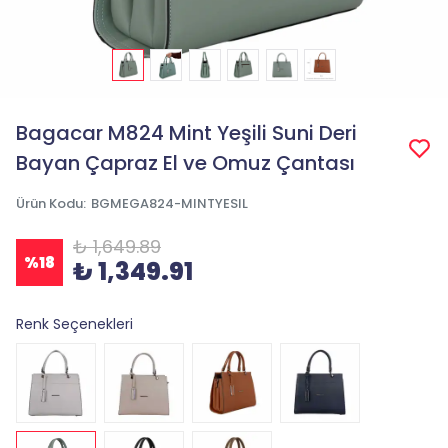
Bagacar M824 Mint Yeşili Suni Deri
Bayan Çapraz El ve Omuz Çantası
Ürün Kodu
:
BGMEGA824-MINTYESIL
₺ 1,649.89
%
18
₺ 1,349.91
Renk Seçenekleri