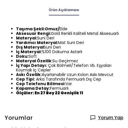
Ürün Açıklaması
Taşıma Şekli:Omuz/
Elde
Aksesuar Rengi:
Gold Renkli Kaliteli Metal Aksesuarlı
Materyal:
Suni Deri
Yardımcı Materyal:
Mat Suni Deri
Dış Materyal
Suni Deri
İç Materyal:
%100 Dokuma Astarlı
Doku:
Soft
Materyal Özellik:
Su Geçirmez
İç Yapı Detayı:
Çok Bölmeli/Telefon Vb. Eşyaları
Koymak İç Cepler
Askı Özellik:
Ayarlanabilir Uzun Kolon Askı Mevcut
Cep Tipi:
Arka Tarafında Fermuarlı Dış Cep
Cep Telefonu Bölmesi:
Var
Kapama Detay:
Fermuarlı
Ölçüler: En 27 Boy 22 Genişlik 11
Yorumlar
Yorum Yap