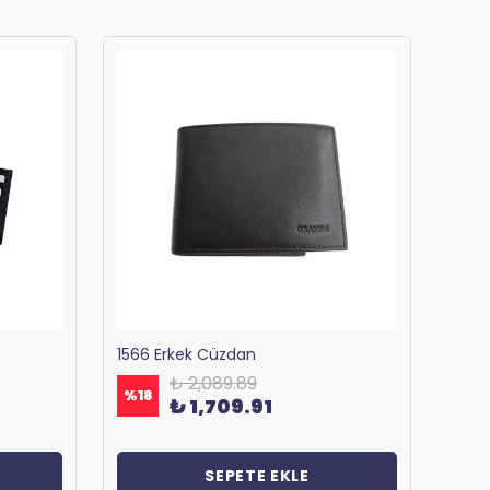
1566 Erkek Cüzdan
₺ 2,089.89
%
18
%
18
₺ 1,709.91
SEPETE EKLE