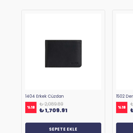
Bagacar 1125 Okul ve Günlük Sırt Çantası Antrasit
1404 Erkek Cüzdan
1502 De
₺ 2,089.89
₺
%
18
%
18
₺ 1,709.91
SEPETE EKLE