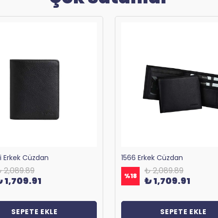
ri Erkek Cüzdan
1566 Erkek Cüzdan
 2,089.89
₺ 2,089.89
%
18
₺ 1,709.91
₺ 1,709.91
SEPETE EKLE
SEPETE EKLE