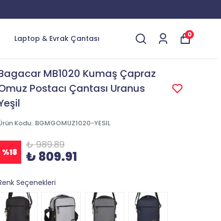
0
Laptop & Evrak Çantası
Bagacar MB1020 Kumaş Çapraz
Omuz Postacı Çantası Uranus
Yeşil
Ürün Kodu
:
BGMGOMUZ1020-YESIL
₺ 989.89
%
18
₺ 809.91
Renk Seçenekleri