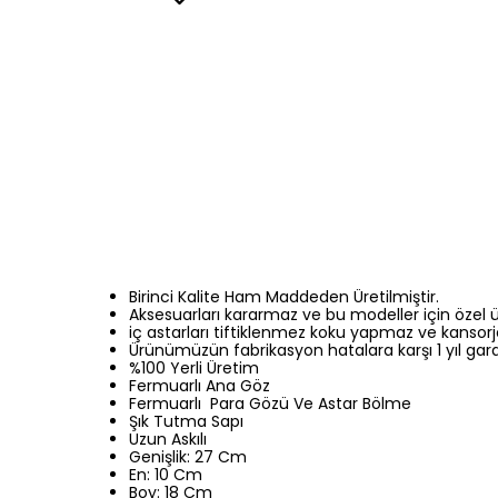
Birinci Kalite Ham Maddeden Üretilmiştir.
Aksesuarları kararmaz ve bu modeller için özel ür
iç astarları tiftiklenmez koku yapmaz ve kanso
Ürünümüzün fabrikasyon hatalara karşı 1 yıl gar
%100 Yerli Üretim
Fermuarlı Ana Göz
Fermuarlı Para Gözü Ve Astar Bölme
Şık Tutma Sapı
Uzun Askılı
Genişlik: 27 Cm
En: 10 Cm
Boy: 18 Cm