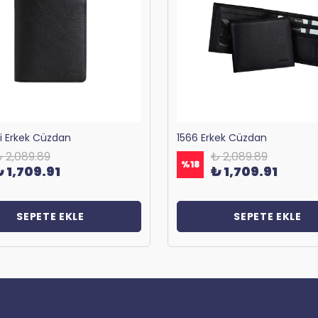
ri Erkek Cüzdan
1566 Erkek Cüzdan
 2,089.89
₺ 2,089.89
%
18
₺ 1,709.91
₺ 1,709.91
SEPETE EKLE
SEPETE EKLE