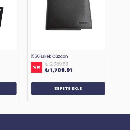
1566 Erkek Cüzdan
₺ 2,089.89
%
18
%
18
₺ 1,709.91
SEPETE EKLE