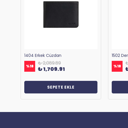
Bagacar 1125 Okul ve Günlük Sırt Çantası Antrasit
1404 Erkek Cüzdan
1502 De
₺ 2,089.89
₺
%
18
%
18
₺ 1,709.91
SEPETE EKLE