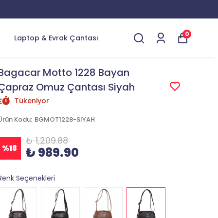
0
Laptop & Evrak Çantası
Bagacar Motto 1228 Bayan
Çapraz Omuz Çantası Siyah
Tükeniyor
Ürün Kodu
:
BGMOT1228-SIYAH
₺ 1,209.88
%
18
₺ 989.90
Renk Seçenekleri