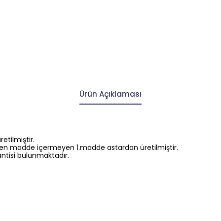
Ürün Açıklaması
etilmiştir.
rjen madde içermeyen 1.madde astardan üretilmiştir.
antisi bulunmaktadır.