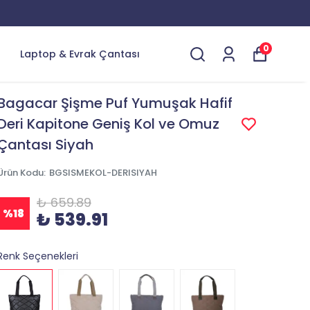
LERDE ÖZEL İNDİRİMLER
0
Laptop & Evrak Çantası
Bagacar Şişme Puf Yumuşak Hafif
Deri Kapitone Geniş Kol ve Omuz
Çantası Siyah
Ürün Kodu
:
BGSISMEKOL-DERISIYAH
₺ 659.89
%
18
₺ 539.91
Renk Seçenekleri