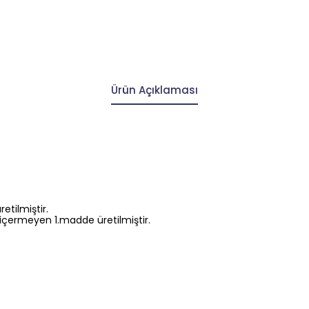
Ürün Açıklaması
etilmiştir.
çermeyen 1.madde üretilmiştir.