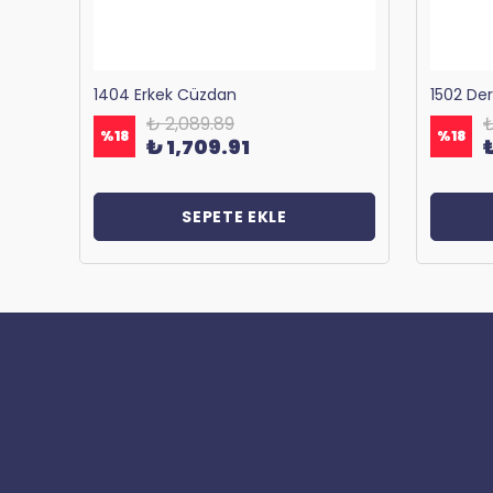
Bagacar 1125 Okul ve Günlük Sırt Çantası Antrasit
1404 Erkek Cüzdan
1502 De
₺ 2,089.89
₺
%
18
%
18
₺ 1,709.91
SEPETE EKLE