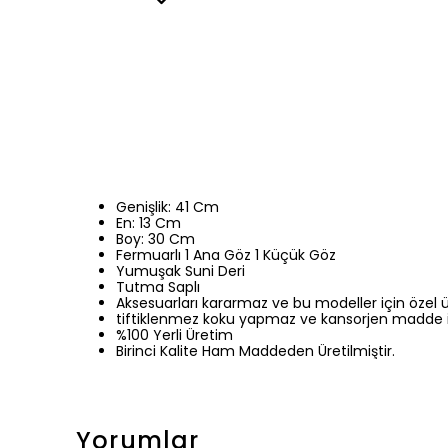
Genişlik: 41 Cm
En: 13 Cm
Boy: 30 Cm
Fermuarlı 1 Ana Göz 1 Küçük Göz
Yumuşak Suni Deri
Tutma Saplı
Aksesuarları kararmaz ve bu modeller için özel ür
tiftiklenmez koku yapmaz ve kansorjen madde i
%100 Yerli Üretim
Birinci Kalite Ham Maddeden Üretilmiştir.
Yorumlar