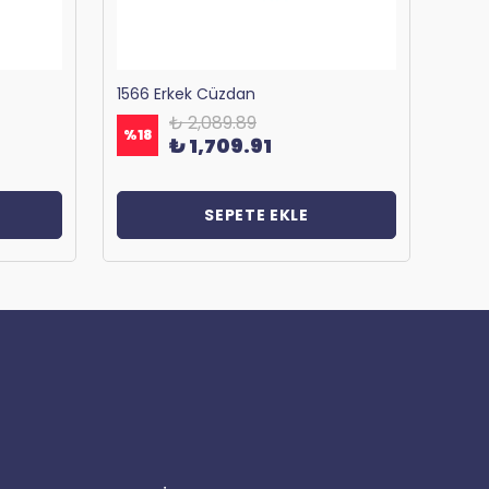
1566 Erkek Cüzdan
₺ 2,089.89
%
18
%
18
₺ 1,709.91
SEPETE EKLE