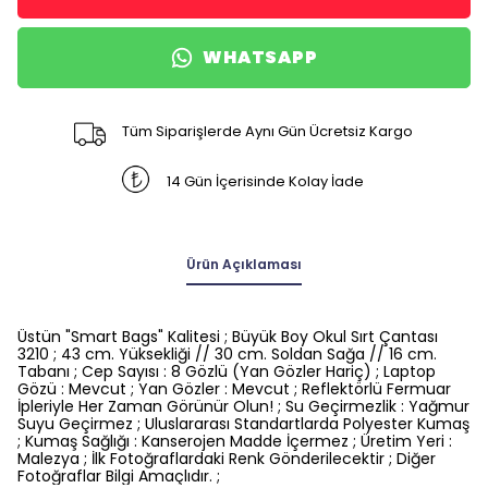
WHATSAPP
Tüm Siparişlerde Aynı Gün Ücretsiz Kargo
14 Gün İçerisinde Kolay İade
Ürün Açıklaması
Üstün "Smart Bags" Kalitesi ; Büyük Boy Okul Sırt Çantası
3210 ; 43 cm. Yüksekliği // 30 cm. Soldan Sağa // 16 cm.
Tabanı ; Cep Sayısı : 8 Gözlü (Yan Gözler Hariç) ; Laptop
Gözü : Mevcut ; Yan Gözler : Mevcut ; Reflektörlü Fermuar
İpleriyle Her Zaman Görünür Olun! ; Su Geçirmezlik : Yağmur
Suyu Geçirmez ; Uluslararası Standartlarda Polyester Kumaş
; Kumaş Sağlığı : Kanserojen Madde İçermez ; Üretim Yeri :
Malezya ; İlk Fotoğraflardaki Renk Gönderilecektir ; Diğer
Fotoğraflar Bilgi Amaçlıdır. ;