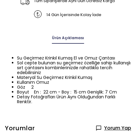
Tüm Siparişlerde Aynı Gün Ücretsiz Kargo
14 Gün İçerisinde Kolay İade
Ürün Açıklaması
Su Geçirmez Krinkıl Kumaş El ve Omuz Çantası
Sol cepte bulunan su geçirmez özelliğe sahip kullanışlı
sırt çantasını kombinlerinizde rahatlıkla tercih
edebilirsiniz
Materyal Su Geçirmez Krinkıl Kumaş
Kullanım Omuz
Göz 2
Boyut En : 22 cm - Boy : 15 cm Genişlik: 7 Cm
Detay Fotoğrafları Ürün Aynı Olduğundan Farklı
Renktir.
Yorumlar
Yorum Yap