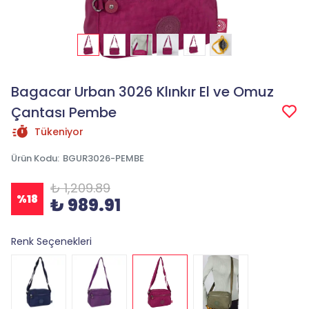
Bagacar Urban 3026 Klınkır El ve Omuz
Çantası Pembe
Tükeniyor
Ürün Kodu
:
BGUR3026-PEMBE
₺ 1,209.89
%
18
₺ 989.91
Renk Seçenekleri