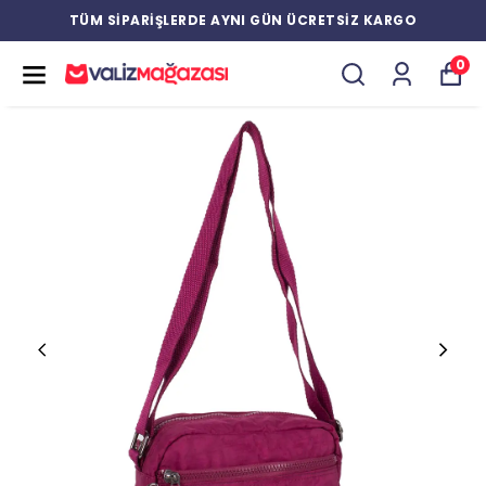
TÜM SİPARİŞLERDE AYNI GÜN ÜCRETSİZ KARGO
0