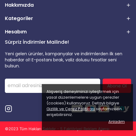
Hakkımızda
Kategoriler
Hesabım
Sürpriz İndirimler Mailinde!
Yeni gelen ürünler, kampanyalar ve indirimlerden ilk sen
haberdar ol! E-postanı bırak, valiz dolusu fırsatlar seni
bulsun.
Abone Ol
Alışveriş deneyiminizi iyileştirmek için
yasal düzenlemelere uygun çerezler
(cookies) kullanıyoruz. Detaylı bilgiye
Gizlilik ve Çerez Politikası
sayfamızdan
erişebilirsiniz.
Anladım
©2023 Tüm Hakları Saklıdır - 5 Faktöriyel Reklam Ajansı