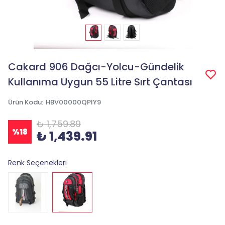
Cakard 906 Dağcı-Yolcu-Gündelik
Kullanıma Uygun 55 Litre Sırt Çantası
Ürün Kodu
:
HBV00000QPIY9
₺ 1,759.89
%
18
₺ 1,439.91
Renk Seçenekleri