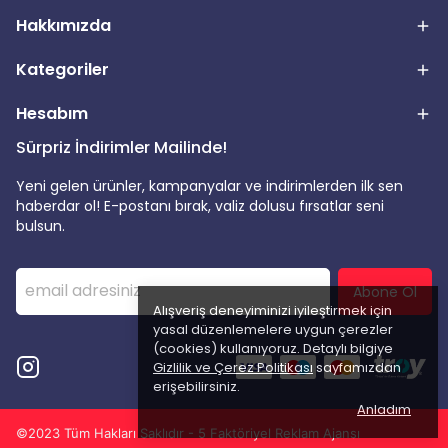
Hakkımızda
Kategoriler
Hesabım
Sürpriz İndirimler Mailinde!
Yeni gelen ürünler, kampanyalar ve indirimlerden ilk sen
haberdar ol! E-postanı bırak, valiz dolusu fırsatlar seni
bulsun.
Abone Ol
Alışveriş deneyiminizi iyileştirmek için
yasal düzenlemelere uygun çerezler
(cookies) kullanıyoruz. Detaylı bilgiye
Gizlilik ve Çerez Politikası
sayfamızdan
erişebilirsiniz.
Anladım
©2023 Tüm Hakları Saklıdır - 5 Faktöriyel Reklam Ajansı