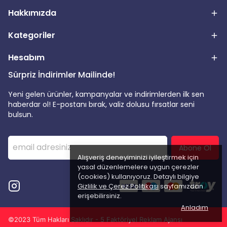
Hakkımızda
Kategoriler
Hesabım
Sürpriz İndirimler Mailinde!
Yeni gelen ürünler, kampanyalar ve indirimlerden ilk sen
haberdar ol! E-postanı bırak, valiz dolusu fırsatlar seni
bulsun.
Abone Ol
Alışveriş deneyiminizi iyileştirmek için
yasal düzenlemelere uygun çerezler
(cookies) kullanıyoruz. Detaylı bilgiye
Gizlilik ve Çerez Politikası
sayfamızdan
erişebilirsiniz.
Anladım
©2023 Tüm Hakları Saklıdır - 5 Faktöriyel Reklam Ajansı