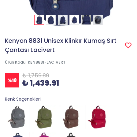
Kenyon 8831 Unisex Klinkır Kumaş Sırt
Çantası Lacivert
Ürün Kodu
:
KEN8831-LACIVERT
₺ 1,759.89
%
18
₺ 1,439.91
Renk Seçenekleri