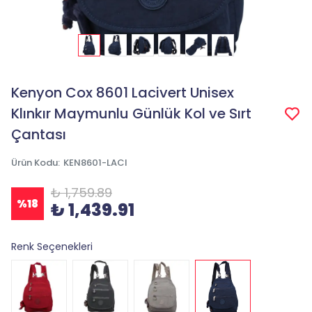
Kenyon Cox 8601 Lacivert Unisex
Klınkır Maymunlu Günlük Kol ve Sırt
Çantası
Ürün Kodu
:
KEN8601-LACI
₺ 1,759.89
%
18
₺ 1,439.91
Renk Seçenekleri