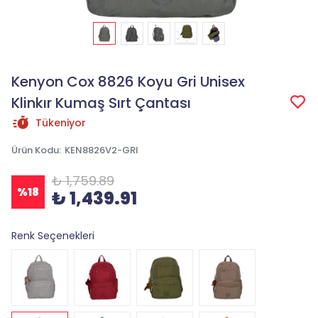
Kenyon Cox 8826 Koyu Gri Unisex
Klinkır Kumaş Sırt Çantası
Tükeniyor
Ürün Kodu
:
KEN8826V2-GRI
₺ 1,759.89
%
18
₺ 1,439.91
Renk Seçenekleri