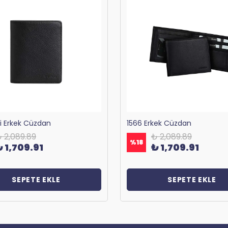
ri Erkek Cüzdan
1566 Erkek Cüzdan
 2,089.89
₺ 2,089.89
%
18
₺ 1,709.91
₺ 1,709.91
SEPETE EKLE
SEPETE EKLE