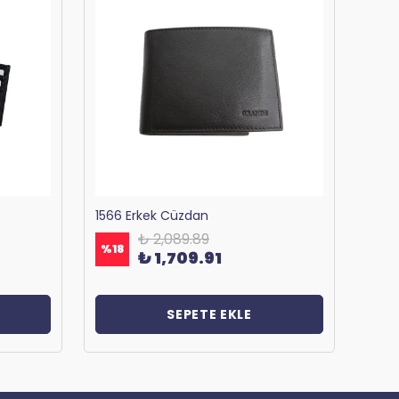
1566 Erkek Cüzdan
₺ 2,089.89
%
18
%
18
₺ 1,709.91
SEPETE EKLE