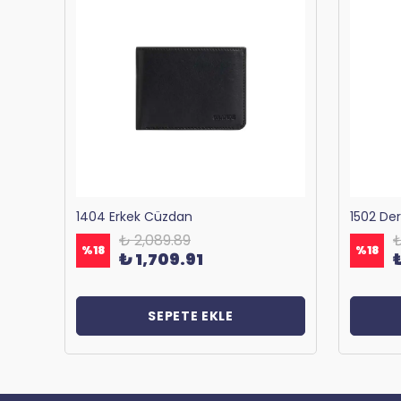
Bagacar 1125 Okul ve Günlük Sırt Çantası Antrasit
1404 Erkek Cüzdan
1502 De
₺ 2,089.89
₺
%
18
%
18
₺ 1,709.91
SEPETE EKLE