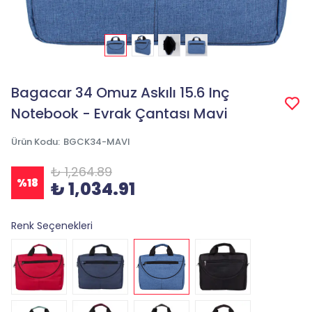
Bagacar 34 Omuz Askılı 15.6 Inç
Notebook - Evrak Çantası Mavi
Ürün Kodu
:
BGCK34-MAVI
₺ 1,264.89
%
18
₺ 1,034.91
Renk Seçenekleri