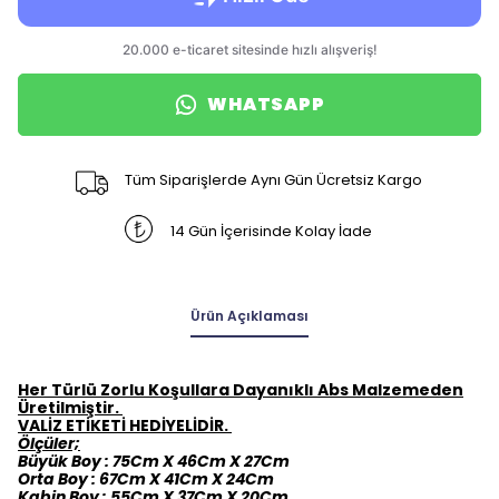
WHATSAPP
Tüm Siparişlerde Aynı Gün Ücretsiz Kargo
14 Gün İçerisinde Kolay İade
Ürün Açıklaması
Her Türlü Zorlu Koşullara Dayanıklı Abs Malzemeden
Üretilmiştir.
VALİZ ETİKETİ HEDİYELİDİR.
Ölçüler;
Büyük Boy : 75Cm X 46Cm X 27Cm
Orta Boy : 67Cm X 41Cm X 24Cm
Kabin Boy : 55Cm X 37Cm X 20Cm