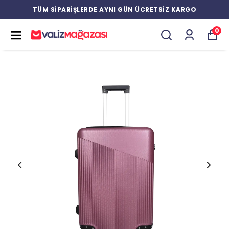
YENİ ÜRÜNLERDE ÖZEL İNDİRİMLER
0