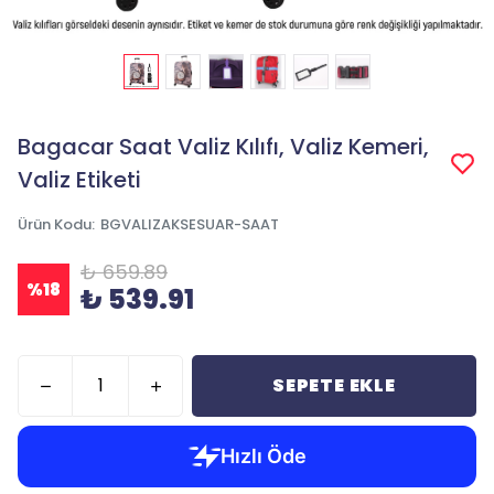
Bagacar Saat Valiz Kılıfı, Valiz Kemeri,
Valiz Etiketi
Ürün Kodu
:
BGVALIZAKSESUAR-SAAT
₺ 659.89
%
18
₺ 539.91
SEPETE EKLE