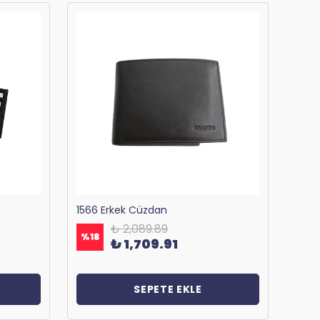
1566 Erkek Cüzdan
₺ 2,089.89
%
18
%
18
₺ 1,709.91
SEPETE EKLE