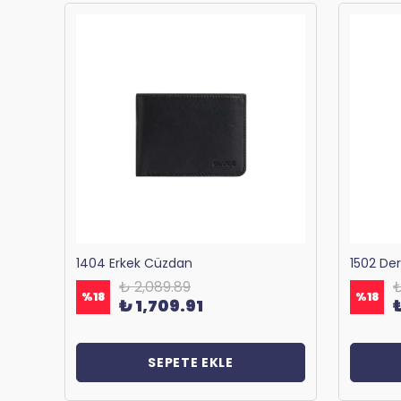
Bagacar 1125 Okul ve Günlük Sırt Çantası Antrasit
1404 Erkek Cüzdan
1502 De
₺ 2,089.89
₺
%
18
%
18
₺ 1,709.91
SEPETE EKLE