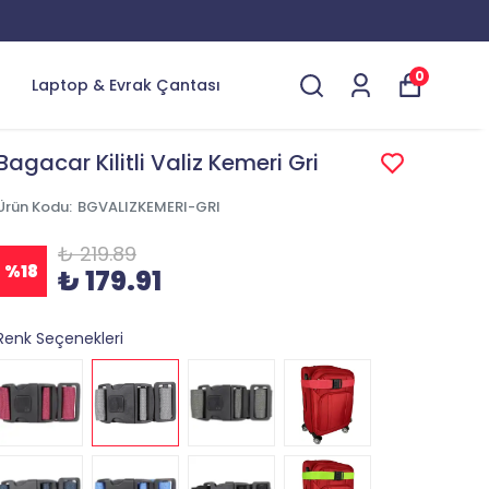
0
Laptop & Evrak Çantası
Bagacar Kilitli Valiz Kemeri Gri
Ürün Kodu
:
BGVALIZKEMERI-GRI
₺ 219.89
%
18
₺ 179.91
Renk Seçenekleri