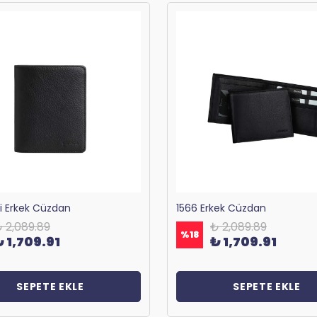
ri Erkek Cüzdan
1566 Erkek Cüzdan
 2,089.89
₺ 2,089.89
%
18
₺ 1,709.91
₺ 1,709.91
SEPETE EKLE
SEPETE EKLE