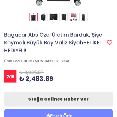
Bagacar Abs Özel Üretim Bardak, Şişe
Koymalı Büyük Boy Valiz Siyah+ETİKET
HEDİYELİ!
Ürün Kodu
:
BGREYMONDABSBUY-SIYAH
₺ 3,035.87
%
18
₺ 2,483.89
Stoğa Gelince Haber Ver