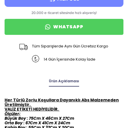
WHATSAPP
Tüm Siparişlerde Aynı Gün Ücretsiz Kargo
14 Gün İçerisinde Kolay İade
Ürün Açıklaması
Her Türlü Zorlu Koşullara Dayanıklı Abs Malzemeden
Üretilmiştir.
VALİZ ETİKETİ HEDİYELİDİR.
Ölçüler;
Büyük Boy : 75Cm X 46Cm X 27Cm
Orta Boy : 67Cm X 41Cm X 24Cm
Kabin Boy : 55Cm X 37Cm X 20Cm