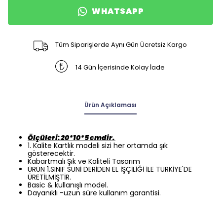
WHATSAPP
Tüm Siparişlerde Aynı Gün Ücretsiz Kargo
14 Gün İçerisinde Kolay İade
Ürün Açıklaması
Ölçüleri: 20*10*5 cmdir.
1. Kalite Kartlık modeli sizi her ortamda şık
gösterecektir.
Kabartmalı Şık ve Kaliteli Tasarım
ÜRÜN 1.SINIF SUNİ DERİDEN EL İŞÇİLİĞİ İLE TÜRKİYE'DE
ÜRETİLMİŞTİR.
Basic & kullanışlı model.
Dayanıklı -uzun süre kullanım garantisi.