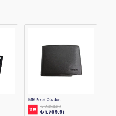
1566 Erkek Cüzdan
₺ 2,089.89
%
18
%
18
₺ 1,709.91