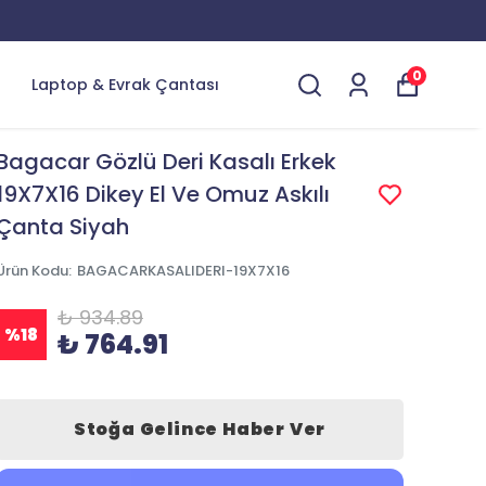
0
Laptop & Evrak Çantası
Bagacar Gözlü Deri Kasalı Erkek
19X7X16 Dikey El Ve Omuz Askılı
Çanta Siyah
Ürün Kodu
:
BAGACARKASALIDERI-19X7X16
₺ 934.89
%
18
₺ 764.91
Stoğa Gelince Haber Ver