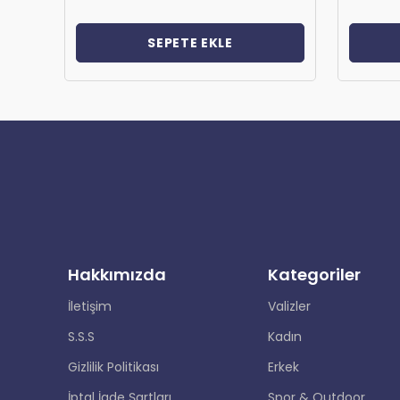
SEPETE EKLE
Hakkımızda
Kategoriler
İletişim
Valizler
S.S.S
Kadın
Gizlilik Politikası
Erkek
İptal İade Şartları
Spor & Outdoor