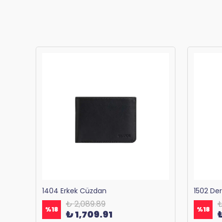
Bagacar 1125 Okul ve Günlük Sırt Çantası Antrasit
1404 Erkek Cüzdan
1502 De
₺ 2,089.89
₺
%
18
%
18
₺ 1,709.91