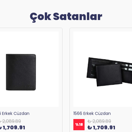
Çok Satanlar
ri Erkek Cüzdan
1566 Erkek Cüzdan
 2,089.89
₺ 2,089.89
%
18
₺ 1,709.91
₺ 1,709.91