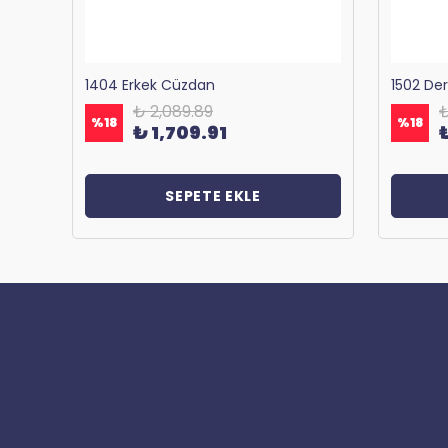
Bagacar 1125 Okul ve Günlük Sırt Çantası Antrasit
1404 Erkek Cüzdan
1502 De
₺ 2,089.89
₺
%
18
%
18
₺ 1,709.91
SEPETE EKLE