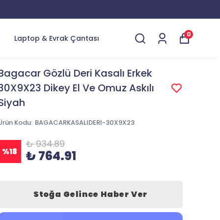
0
Laptop & Evrak Çantası
Bagacar Gözlü Deri Kasalı Erkek
30X9X23 Dikey El Ve Omuz Askılı
Siyah
Ürün Kodu
:
BAGACARKASALIDERI-30X9X23
₺ 934.89
%
18
₺ 764.91
Stoğa Gelince Haber Ver