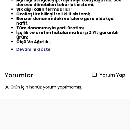
Ağırlığı dengeleyip, taşımayı kolaylaştıran, 360
derece dönebilen tekerlek sistemi;
Sık dişli kalın fermuarlar;
Özelleştirebilir şifreli kilit sistemi;
Benzer donanımdaki valizlere göre oldukça
hafif,;
Tüm donanımıyla yerli üretim;
İşçilik ve üretim hatalarına karşı 2 YIL garantili
ürün;
Ölçü Ve Ağırlık ;
Devamını Göster
Yorumlar
Yorum Yap
Bu ürün için henüz yorum yapılmamış.