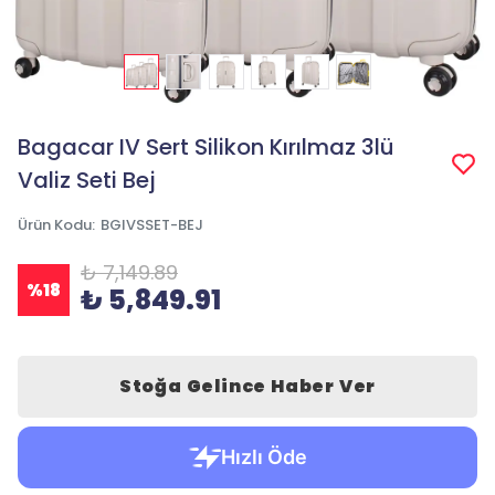
Bagacar IV Sert Silikon Kırılmaz 3lü
Valiz Seti Bej
Ürün Kodu
:
BGIVSSET-BEJ
₺ 7,149.89
%
18
₺ 5,849.91
Stoğa Gelince Haber Ver