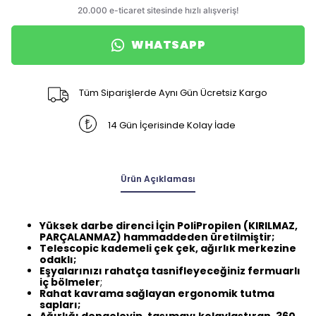
WHATSAPP
Tüm Siparişlerde Aynı Gün Ücretsiz Kargo
14 Gün İçerisinde Kolay İade
Ürün Açıklaması
Yüksek darbe direnci İçin PoliPropilen (KIRILMAZ,
PARÇALANMAZ) hammaddeden üretilmiştir;
Telescopic kademeli çek çek, ağırlık merkezine
odaklı;
Eşyalarınızı rahatça tasnifleyeceğiniz fermuarlı
iç bölmeler
;
Rahat kavrama sağlayan ergonomik tutma
sapları;