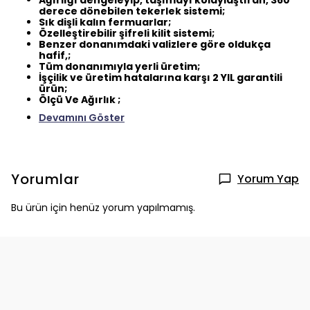
Ağırlığı dengeleyip, taşımayı kolaylaştıran, 360
derece dönebilen tekerlek sistemi;
Sık dişli kalın fermuarlar;
Özelleştirebilir şifreli kilit sistemi;
Benzer donanımdaki valizlere göre oldukça
hafif,;
Tüm donanımıyla yerli üretim;
İşçilik ve üretim hatalarına karşı 2 YIL garantili
ürün;
Ölçü Ve Ağırlık ;
Devamını Göster
Yorumlar
Yorum Yap
Bu ürün için henüz yorum yapılmamış.