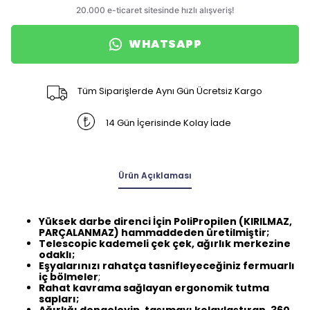
WHATSAPP
Tüm Siparişlerde Aynı Gün Ücretsiz Kargo
14 Gün İçerisinde Kolay İade
Ürün Açıklaması
Yüksek darbe direnci İçin PoliPropilen (KIRILMAZ,
PARÇALANMAZ) hammaddeden üretilmiştir;
Telescopic kademeli çek çek, ağırlık merkezine
odaklı;
Eşyalarınızı rahatça tasnifleyeceğiniz fermuarlı
iç bölmeler
;
Rahat kavrama sağlayan ergonomik tutma
sapları;