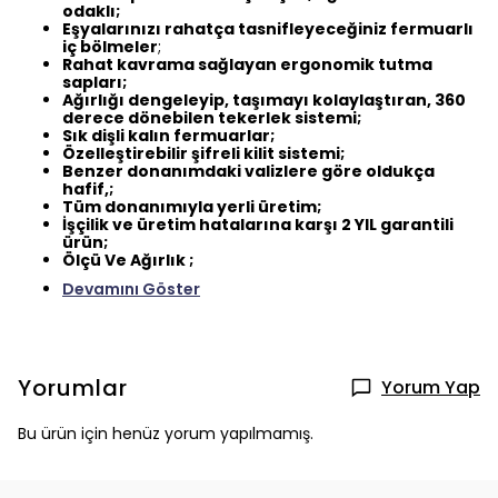
odaklı;
Eşyalarınızı rahatça tasnifleyeceğiniz fermuarlı
iç bölmeler
;
Rahat kavrama sağlayan ergonomik tutma
sapları;
Ağırlığı dengeleyip, taşımayı kolaylaştıran, 360
derece dönebilen tekerlek sistemi;
Sık dişli kalın fermuarlar;
Özelleştirebilir şifreli kilit sistemi;
Benzer donanımdaki valizlere göre oldukça
hafif,;
Tüm donanımıyla yerli üretim;
İşçilik ve üretim hatalarına karşı 2 YIL garantili
ürün;
Ölçü Ve Ağırlık ;
Devamını Göster
Yorumlar
Yorum Yap
Bu ürün için henüz yorum yapılmamış.