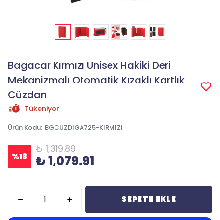
Bagacar Kırmızı Unisex Hakiki Deri
Mekanizmalı Otomatik Kızaklı Kartlık
Cüzdan
Tükeniyor
Ürün Kodu
:
BGCUZDIGA725-KIRMIZI
₺ 1,319.89
%
18
₺ 1,079.91
SEPETE EKLE