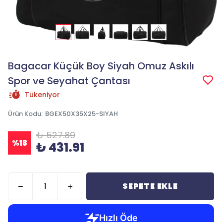
Bagacar Küçük Boy Siyah Omuz Askılı
Spor ve Seyahat Çantası
Tükeniyor
Ürün Kodu
:
BGEX50X35X25-SIYAH
₺ 527.89
%
18
₺ 431.91
SEPETE EKLE