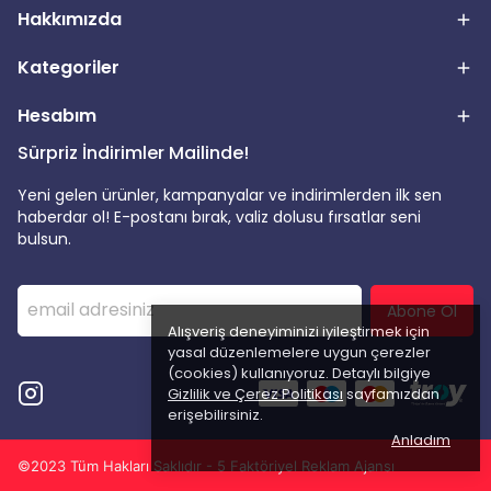
Hakkımızda
Kategoriler
Hesabım
Sürpriz İndirimler Mailinde!
Yeni gelen ürünler, kampanyalar ve indirimlerden ilk sen
haberdar ol! E-postanı bırak, valiz dolusu fırsatlar seni
bulsun.
Abone Ol
Alışveriş deneyiminizi iyileştirmek için
yasal düzenlemelere uygun çerezler
(cookies) kullanıyoruz. Detaylı bilgiye
Gizlilik ve Çerez Politikası
sayfamızdan
erişebilirsiniz.
Anladım
©2023 Tüm Hakları Saklıdır - 5 Faktöriyel Reklam Ajansı