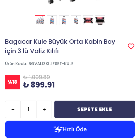
Bagacar Kule Büyük Orta Kabin Boy
için 3 lü Valiz Kılıfı
Ürün Kodu
:
BGVALIZKILIFSET-KULE
₺ 1,099.89
%
18
₺ 899.91
SEPETE EKLE