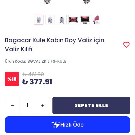
Bagacar Kule Kabin Boy Valiz için
Valiz Kılıfı
Ürün Kodu
:
BGVALIZKILIFS-KULE
₺ 461.89
%
18
₺ 377.91
SEPETE EKLE