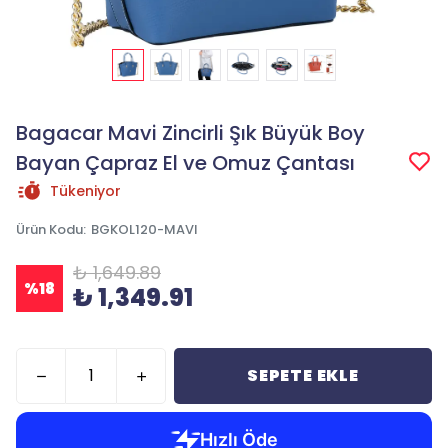
Bagacar Mavi Zincirli Şık Büyük Boy
Bayan Çapraz El ve Omuz Çantası
Tükeniyor
Ürün Kodu
:
BGKOL120-MAVI
₺ 1,649.89
%
18
₺ 1,349.91
SEPETE EKLE